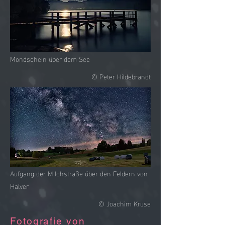
Mondschein über dem See
© Peter Hildebrandt
Aufgang der Milchstraße über den Feldern von
Halver
© Joachim Kruse
Fotografie von