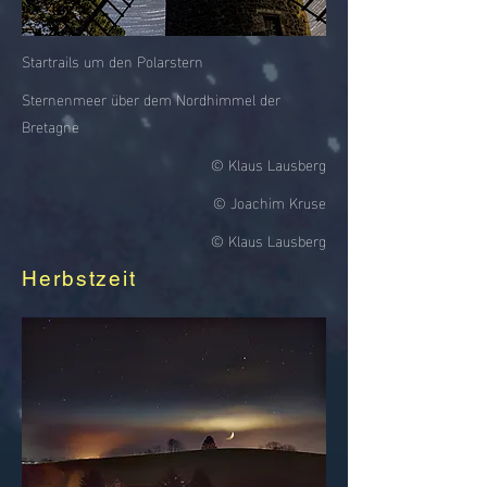
Startrails um den Polarstern
Sternenmeer über dem Nordhimmel der
Bretagne
© Klaus Lausberg
© Joachim Kruse
© Klaus Lausberg
Herbstzeit