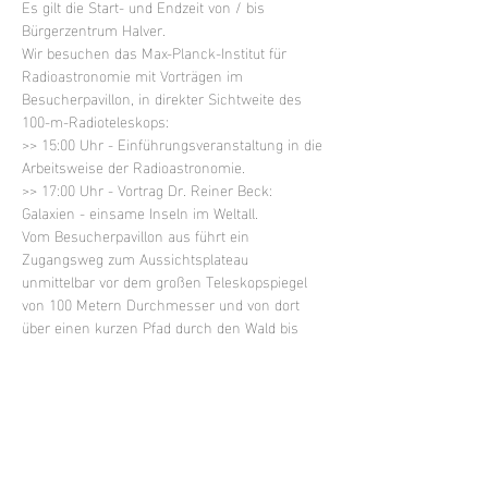
Es gilt die Start- und Endzeit von / bis 
Bürgerzentrum Halver.
Wir besuchen das Max-Planck-Institut für 
Radioastronomie mit Vorträgen im 
Besucherpavillon, in direkter Sichtweite des 
100-m-Radioteleskops: 
>> 15:00 Uhr - Einführungsveranstaltung in die 
Arbeitsweise der Radioastronomie.
>> 17:00 Uhr - Vortrag Dr. Reiner Beck: 
Galaxien - einsame Inseln im Weltall.
Vom Besucherpavillon aus führt ein 
Zugangsweg zum Aussichtsplateau 
unmittelbar vor dem großen Teleskopspiegel 
von 100 Metern Durchmesser und von dort 
über einen kurzen Pfad durch den Wald bis 
zum zweiten Radioteleskop vor Ort, der 
Effelsberg-Station des europäischen LOFAR-
Teleskopnetzwerks. Neben den Vorträgen 
bieten verschiedene astronomische 
Wanderwege mit Schautafeln einen 
eindrucksvollen Blick und Fotomotive auf das 
100 m Teleskop inmitten der Eifeler 