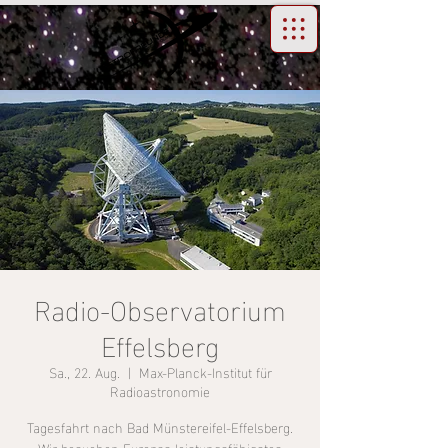
Radio-Observatorium
Effelsberg
Sa., 22. Aug.
  |  
Max-Planck-Institut für
Radioastronomie
Tagesfahrt nach Bad Münstereifel-Effelsberg.
Wir besuchen Europas leistungsfähigstes