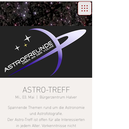
ASTRO-TREFF
Mi., 03. Mai
  |  
Bürgerzentrum Halver
Spannende Themen rund um die Astronomie
und Astrofotografie.
Der Astro-Treff ist offen für alle Interessierten
in jedem Alter. Vorkenntnisse nicht