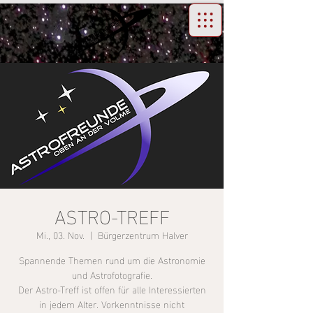
ASTRO-TREFF
Mi., 03. Nov.
  |  
Bürgerzentrum Halver
Spannende Themen rund um die Astronomie
und Astrofotografie.
Der Astro-Treff ist offen für alle Interessierten
in jedem Alter. Vorkenntnisse nicht