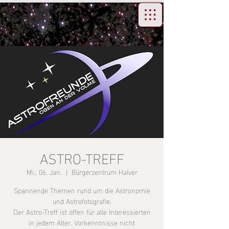
ASTRO-TREFF
Mi., 06. Jan.
  |  
Bürgerzentrum Halver
Spannende Themen rund um die Astronomie
und Astrofotografie.
Der Astro-Treff ist offen für alle Interessierten
in jedem Alter. Vorkenntnisse nicht